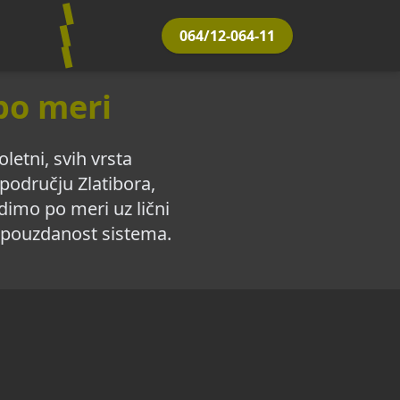
064/12-064-11
 po meri
etni, svih vrsta
području Zlatibora,
dimo po meri uz lični
i pouzdanost sistema.