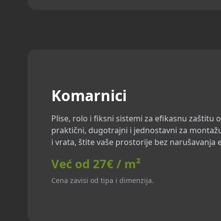
Komarnici
Plise, rolo i fiksni sistemi za efikasnu zaštitu
praktični, dugotrajni i jednostavni za montažu
i vrata, štite vaše prostorije bez narušavanja e
Već od 27€ / m²
Cena zavisi od tipa i dimenzija.