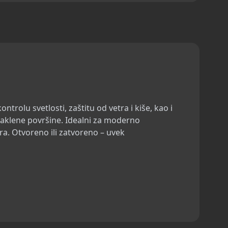
trolu svetlosti, zaštitu od vetra i kiše, kao i
staklene površine. Idealni za moderno
era. Otvoreno ili zatvoreno – uvek