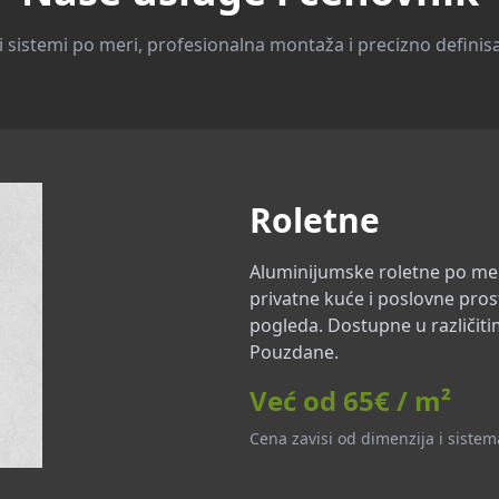
 sistemi po meri, profesionalna montaža i precizno definis
Roletne
Aluminijumske roletne po me
privatne kuće i poslovne prost
pogleda. Dostupne u različiti
Pouzdane.
Već od 65€ / m²
Cena zavisi od dimenzija i sistem