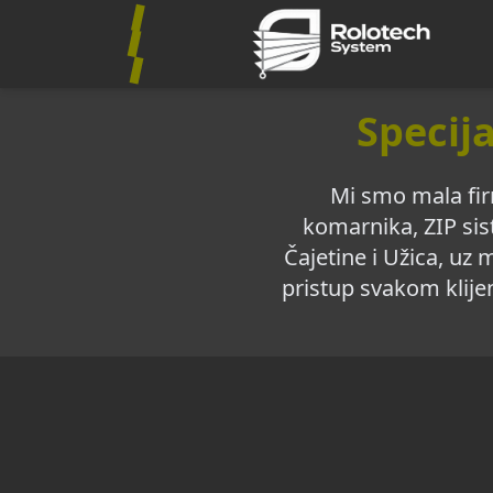
Specija
Mi smo mala fir
komarnika, ZIP sis
Čajetine i Užica, uz
pristup svakom klije