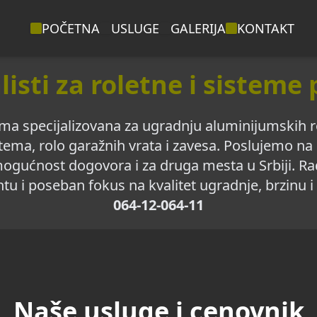
POČETNA
USLUGE
GALERIJA
KONTAKT
listi za roletne i sisteme
ma specijalizovana za ugradnju aluminijumskih rol
tema, rolo garažnih vrata i zavesa. Poslujemo na 
 mogućnost dogovora i za druga mesta u Srbiji. Ra
ntu i poseban fokus na kvalitet ugradnje, brzinu 
064-12-064-11
Naše usluge i cenovnik