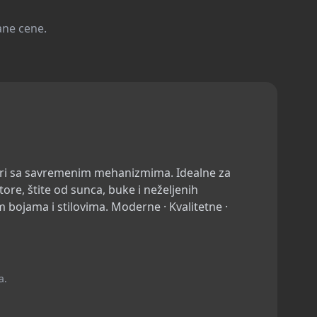
ane cene.
ri sa savremenim mehanizmima. Idealne za
ore, štite od sunca, buke i neželjenih
m bojama i stilovima. Moderne · Kvalitetne ·
a.