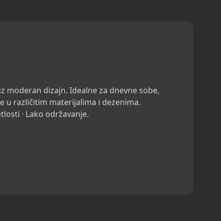
uz moderan dizajn. Idealne za dnevne sobe,
e u različitim materijalima i dezenima.
tlosti · Lako održavanje.