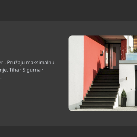
eri. Pružaju maksimalnu
e. Tiha · Sigurna ·
.